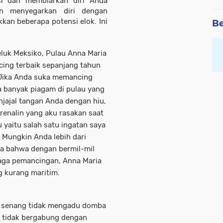
si dan membiarkan diri Anda
in menyegarkan diri dengan
kkan beberapa potensi elok. Ini
Be
Teluk Meksiko, Pulau Anna Maria
ng terbaik sepanjang tahun
 Jika Anda suka memancing
a banyak piagam di pulau yang
njajal tangan Anda dengan hiu,
renalin yang aku rasakan saat
yaitu salah satu ingatan saya
. Mungkin Anda lebih dari
pa bahwa dengan bermil-mil
aga pemancingan, Anna Maria
 kurang maritim.
ih senang tidak mengadu domba
a tidak bergabung dengan