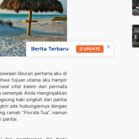
×
Berita Terbaru
UPDATE
rsewaan liburan pertama aku di
ahwa tujuan utama aku hampir
hwal sifat kalem dari permata
da semenjak Anda menginjakkan
angsung kaki singkat dari pantai
ngkin ada hubungannya dengan
ang ramah "Florida Tua", namun
i pantai.