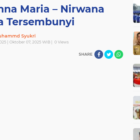
nna Maria – Nirwana
a Tersembunyi
uhammd Syukri
025 | Oktober 07, 2025 WIB |
0
Views
SHARE